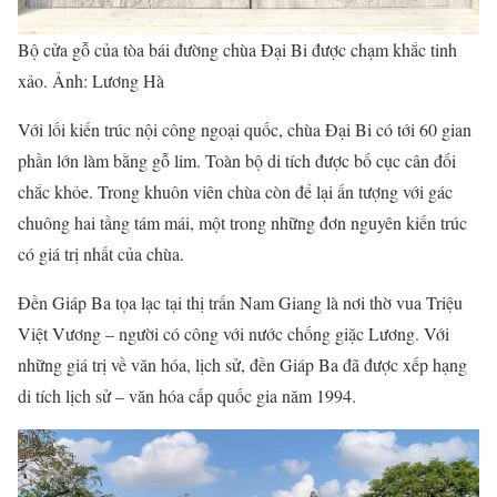
Bộ cửa gỗ của tòa bái đường chùa Đại Bi được chạm khắc tinh
xảo. Ảnh: Lương Hà
Với lối kiến trúc nội công ngoại quốc, chùa Đại Bi có tới 60 gian
phần lớn làm bằng gỗ lim. Toàn bộ di tích được bố cục cân đối
chắc khỏe. Trong khuôn viên chùa còn để lại ấn tượng với gác
chuông hai tầng tám mái, một trong những đơn nguyên kiến trúc
có giá trị nhất của chùa.
Đền Giáp Ba tọa lạc tại thị trấn Nam Giang là nơi thờ vua Triệu
Việt Vương – người có công với nước chống giặc Lương. Với
những giá trị về văn hóa, lịch sử, đền Giáp Ba đã được xếp hạng
di tích lịch sử – văn hóa cấp quốc gia năm 1994.