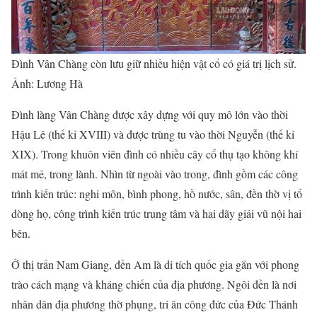
Đình Vân Chàng còn lưu giữ nhiều hiện vật cổ có giá trị lịch sử.
Ảnh: Lương Hà
Đình làng Vân Chàng được xây dựng với quy mô lớn vào thời
Hậu Lê (thế kỉ XVIII) và được trùng tu vào thời Nguyễn (thế kỉ
XIX). Trong khuôn viên đình có nhiều cây cổ thụ tạo không khí
mát mẻ, trong lành. Nhìn từ ngoài vào trong, đình gồm các công
trình kiến trúc: nghi môn, bình phong, hồ nước, sân, đền thờ vị tổ
dòng họ, công trình kiến trúc trung tâm và hai dãy giải vũ nội hai
bên.
Ở thị trấn Nam Giang, đền Am là di tích quốc gia gắn với phong
trào cách mạng và kháng chiến của địa phương. Ngôi đền là nơi
nhân dân địa phương thờ phụng, tri ân công đức của Đức Thánh