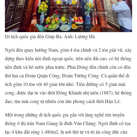
Di tích quốc gia đền Giáp Ba. Ảnh: Lương Hà
Ngôi đền quay hướng Nam, gồm 4 tòa chính và 2 tòa giải vũ, xây
dựng theo kiểu nội đinh ngoại quốc, trên nền đất cao, có hệ thống
tiền đình và hồ nước phía trước. Phía Đông đền chính còn có đền
thờ hai cụ Đoàn Quận Công, Đoàn Tướng Công. Cả quần thể di
tích gồm 10 tòa với 40 gian lớn nhỏ. Tiền đường có 5 gian mái
cong, được đại tu vào thời Đồng Khánh nhị niên (1887); hệ thống
đao, tàu mái cong tự nhiên còn lưu phong cách thời Hậu Lê.
Một trong những di tích quốc gia gắn với làng nghề rèn truyền
thống ở thị trấn Nam Giang là đình Vân Chàng. Ngôi đình cổ tọa
lạc ở khu đất rộng 1.480m2, là nơi thờ tự và tri ân công đức của