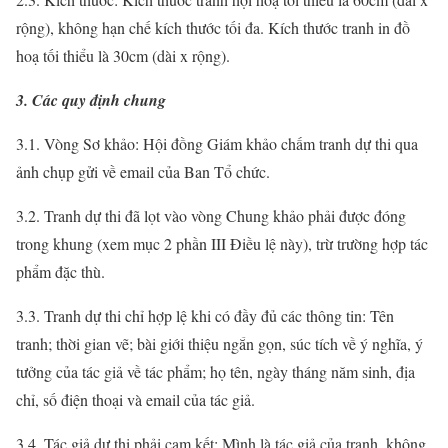
rộng), không hạn chế kích thước tối đa. Kích thước tranh in đồ
hoạ tối thiểu là 30cm (dài x rộng).
3. Các quy định chung
3.1. Vòng Sơ khảo: Hội đồng Giám khảo chấm tranh dự thi qua
ảnh chụp gửi về email của Ban Tổ chức.
3.2. Tranh dự thi đã lọt vào vòng Chung khảo phải được đóng
trong khung (xem mục 2 phần III Điều lệ này), trừ trường hợp tác
phẩm đặc thù.
3.3. Tranh dự thi chỉ hợp lệ khi có đầy đủ các thông tin: Tên
tranh; thời gian vẽ; bài giới thiệu ngắn gọn, súc tích về ý nghĩa, ý
tưởng của tác giả về tác phẩm; họ tên, ngày tháng năm sinh, địa
chỉ, số điện thoại và email của tác giả.
3.4. Tác giả dự thi phải cam kết: Mình là tác giả của tranh, không