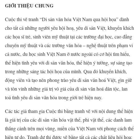
GIỚI THIỆU CHUNG
Cuộc thi vẽ tranh “Di sản văn hóa Việt Nam qua hội họa” dành
cho tất cả những người yêu hội hoạ, yêu di sản Việt, khuyến khích
các họa sĩ trẻ, sinh viên mỹ thuật tại các trường đại học, cao đẳng
chuyên mỹ thuật và các trường văn hóa – nghệ thuật trên phạm vi
cả nước, du học sinh Việt Nam ở nước ngoài có cơ hội tìm hiểu,
thể hiện tình yêu với di sản văn hóa, thể hiện ý tưởng, sự sáng tạo
trong những sáng tác hội họa của mình. Qua đó khuyến khích,
động viên và tạo nên phong trào yêu di sản văn hoá Việt, gìn giữ
và tôn vinh những giá trị vô giá của di sản văn hoá dân tộc, lan
toả tình yêu di sản văn hóa trong giới trẻ hiện nay.
Các tác giả tham gia Cuộc thi bằng tranh vẽ với nội dung thể hiện
là giá trị của các di sản văn hóa vật thể, phi vật thể, các danh lam
thắng cảnh trên mọi vùng, miền của Việt Nam với phong cách thể
hiện tự do. Tranh dự thi được vẽ bằng tất cả các chất liệu hội họa: