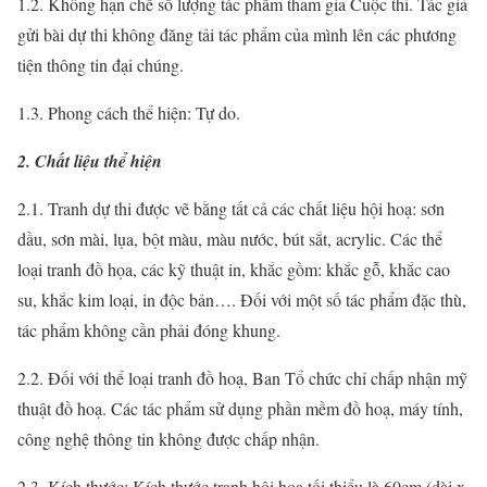
1.2. Không hạn chế số lượng tác phẩm tham gia Cuộc thi. Tác giả
gửi bài dự thi không đăng tải tác phẩm của mình lên các phương
tiện thông tin đại chúng.
1.3. Phong cách thể hiện: Tự do.
2. Chất liệu thể hiện
2.1. Tranh dự thi được vẽ bằng tất cả các chất liệu hội hoạ: sơn
dầu, sơn mài, lụa, bột màu, màu nước, bút sắt, acrylic. Các thể
loại tranh đồ họa, các kỹ thuật in, khắc gồm: khắc gỗ, khắc cao
su, khắc kim loại, in độc bản…. Đối với một số tác phẩm đặc thù,
tác phẩm không cần phải đóng khung.
2.2. Đối với thể loại tranh đồ hoạ, Ban Tổ chức chỉ chấp nhận mỹ
thuật đồ hoạ. Các tác phẩm sử dụng phần mềm đồ hoạ, máy tính,
công nghệ thông tin không được chấp nhận.
2.3. Kích thước: Kích thước tranh hội hoạ tối thiểu là 60cm (dài x