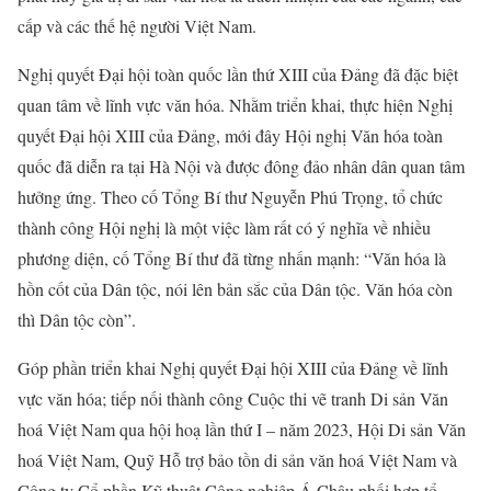
cấp và các thế hệ người Việt Nam.
Nghị quyết Đại hội toàn quốc lần thứ XIII của Đảng đã đặc biệt
quan tâm về lĩnh vực văn hóa. Nhằm triển khai, thực hiện Nghị
quyết Đại hội XIII của Đảng, mới đây Hội nghị Văn hóa toàn
quốc đã diễn ra tại Hà Nội và được đông đảo nhân dân quan tâm
hưởng ứng. Theo cố Tổng Bí thư Nguyễn Phú Trọng, tổ chức
thành công Hội nghị là một việc làm rất có ý nghĩa về nhiều
phương diện, cố Tổng Bí thư đã từng nhấn mạnh: “Văn hóa là
hồn cốt của Dân tộc, nói lên bản sắc của Dân tộc. Văn hóa còn
thì Dân tộc còn”.
Góp phần triển khai Nghị quyết Đại hội XIII của Đảng về lĩnh
vực văn hóa; tiếp nối thành công Cuộc thi vẽ tranh Di sản Văn
hoá Việt Nam qua hội hoạ lần thứ I – năm 2023, Hội Di sản Văn
hoá Việt Nam, Quỹ Hỗ trợ bảo tồn di sản văn hoá Việt Nam và
Công ty Cổ phần Kỹ thuật Công nghiệp Á Châu phối hợp tổ