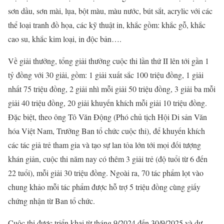
sơn dầu, sơn mài, lụa, bột màu, màu nước, bút sắt, acrylic với các
thể loại tranh đồ họa, các kỹ thuật in, khắc gồm: khắc gỗ, khắc
cao su, khắc kim loại, in độc bản….
Về giải thưởng, tổng giải thưởng cuộc thi lần thứ II lên tới gần 1
tỷ đồng với 30 giải, gồm: 1 giải xuất sắc 100 triệu đồng, 1 giải
nhất 75 triệu đồng, 2 giải nhì mỗi giải 50 triệu đồng, 3 giải ba mỗi
giải 40 triệu đồng, 20 giải khuyến khích mỗi giải 10 triệu đồng.
Đặc biệt, theo ông Tô Văn Động (Phó chủ tịch Hội Di sản Văn
hóa Việt Nam, Trưởng Ban tổ chức cuộc thi), để khuyến khích
các tác giả trẻ tham gia và tạo sự lan tỏa lớn tới mọi đối tượng
khán giản, cuộc thi năm nay có thêm 3 giải trẻ (độ tuổi từ 6 đến
22 tuổi), mỗi giải 30 triệu đồng. Ngoài ra, 70 tác phẩm lọt vào
chung khảo mỗi tác phẩm được hỗ trợ 5 triệu đồng cùng giấy
chứng nhận từ Ban tổ chức.
Cuộc thi được triển khai từ tháng 9/2024 đến 30/9/2025 và dự