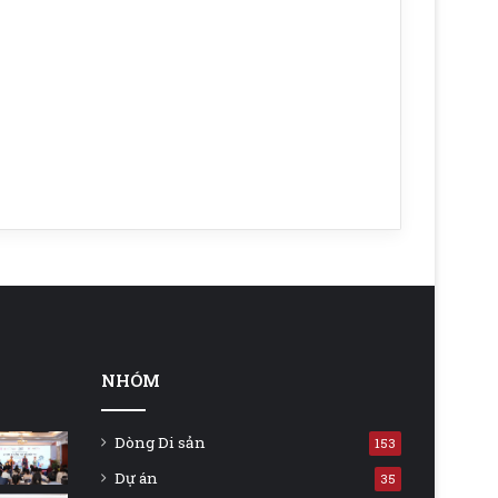
NHÓM
Dòng Di sản
153
Dự án
35