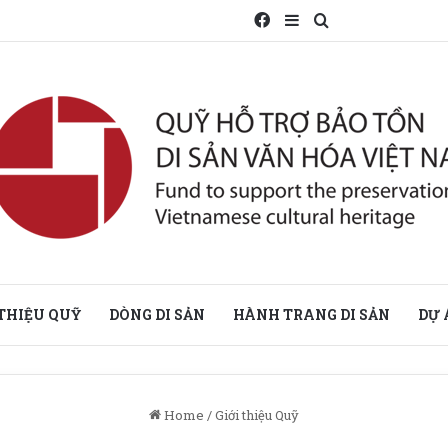
Facebook
Sidebar
Search for
 THIỆU QUỸ
DÒNG DI SẢN
HÀNH TRANG DI SẢN
DỰ 
Home
/
Giới thiệu Quỹ