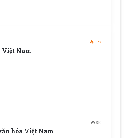
577
a Việt Nam
310
n văn hóa Việt Nam