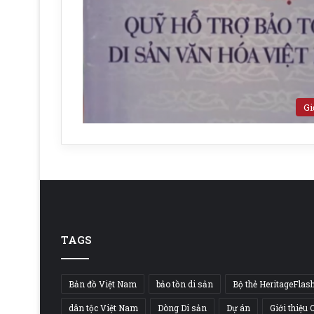
Gi
TAGS
Bản đồ Việt Nam
bảo tồn di sản
Bộ thẻ HeritageFlas
dân tộc Việt Nam
Dòng Di sản
Dự án
Giới thiệu 