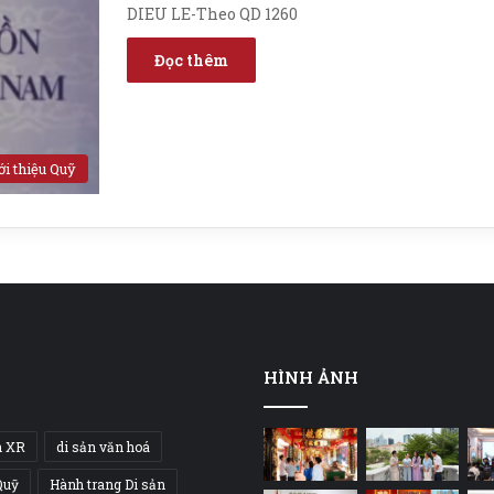
DIEU LE-Theo QD 1260
Đọc thêm
ới thiệu Quỹ
HÌNH ẢNH
h XR
di sản văn hoá
Quỹ
Hành trang Di sản