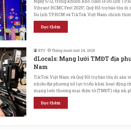
Ngày 5/12, trong khuôn khổ Tuần lễ Du lịch TP.
Vibrant HCMC Fest 2025”, Quỹ Hỗ trợ bảo tồn di
Du lịch TP.HCM và TikTok Việt Nam chính thức
Đọc thêm
BTV
Tháng mười một 24, 2025
dLocals: Mạng lưới TMĐT địa phư
Nam
TikTok Việt Nam và Quỹ Hỗ trợ bảo tồn di sản 
nhiều địa phương nỗ lực triển khai hoạt động c
mạng lưới thương mại điện tử (TMĐT) cấp xã, p
Đọc thêm