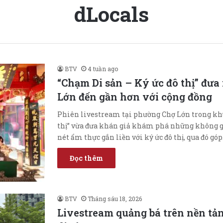
dLocals
BTV
4 tuần ago
“Chạm Di sản – Ký ức đô thị” đư
Lớn đến gần hơn với cộng đồng
Phiên livestream tại phường Chợ Lớn trong kh
thị” vừa đưa khán giả khám phá những không gi
nét ẩm thực gắn liền với ký ức đô thị, qua đó gó
Đọc thêm
BTV
Tháng sáu 18, 2026
Livestream quảng bá trên nền tản