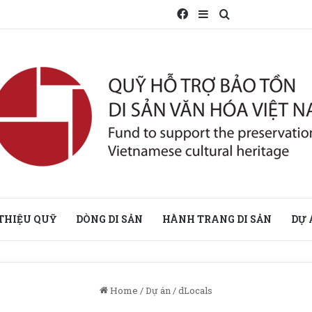
Facebook
Sidebar
Search for
 THIỆU QUỸ
DÒNG DI SẢN
HÀNH TRANG DI SẢN
DỰ 
Home
/
Dự án
/
dLocals