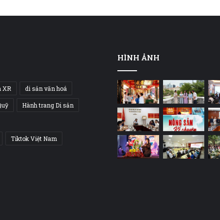
HÌNH ẢNH
h XR
di sản văn hoá
Quỹ
Hành trang Di sản
Tiktok Việt Nam