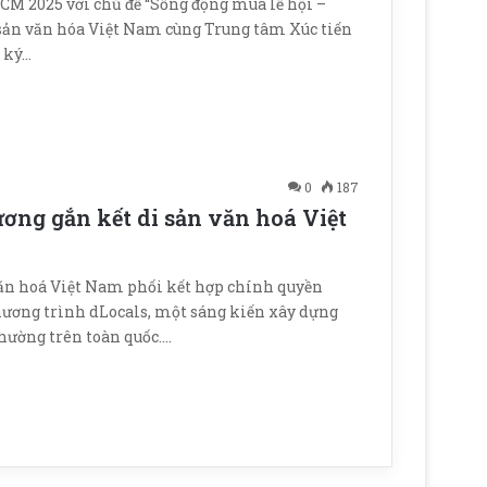
HCM 2025 với chủ đề “Sống động mùa lễ hội –
 sản văn hóa Việt Nam cùng Trung tâm Xúc tiến
 ký…
0
187
ơng gắn kết di sản văn hoá Việt
văn hoá Việt Nam phối kết hợp chính quyền
hương trình dLocals, một sáng kiến xây dựng
hường trên toàn quốc.…