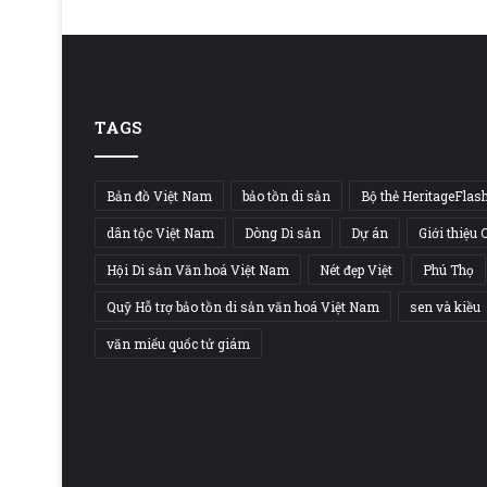
TAGS
Bản đồ Việt Nam
bảo tồn di sản
Bộ thẻ HeritageFlas
dân tộc Việt Nam
Dòng Di sản
Dự án
Giới thiệu 
Hội Di sản Văn hoá Việt Nam
Nét đẹp Việt
Phú Thọ
Quỹ Hỗ trợ bảo tồn di sản văn hoá Việt Nam
sen và kiều
văn miếu quốc tử giám