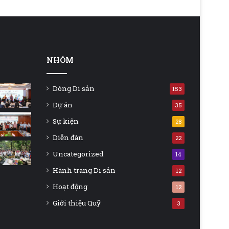
NHÓM
Dòng Di sản
153
Dự án
35
Sự kiện
28
Diễn đàn
22
Uncategorized
14
Hành trang Di sản
12
Hoạt động
12
Giới thiệu Quỹ
3