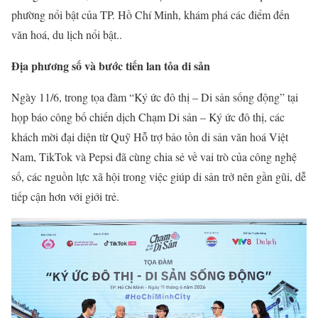
phường nổi bật của TP. Hồ Chí Minh, khám phá các điểm đến
văn hoá, du lịch nổi bật..
Địa phương số và bước tiến lan tỏa di sản
Ngày 11/6, trong tọa đàm “Ký ức đô thị – Di sản sống động” tại
họp báo công bố chiến dịch Chạm Di sản – Ký ức đô thị, các
khách mời đại diện từ Quỹ Hỗ trợ bảo tồn di sản văn hoá Việt
Nam, TikTok và Pepsi đã cùng chia sẻ về vai trò của công nghệ
số, các nguồn lực xã hội trong việc giúp di sản trở nên gần gũi, dễ
tiếp cận hơn với giới trẻ.