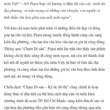
món Việt” – bởi Pepsi hợp với hương vị đậm đà của các món ăn
địa phương, và trân trọng cả những câu chuyện, con người và
tinh thần văn hóa phía sau mỗi món ngon”.
Với kim chỉ nam luôn phát triển vì những điều tốt đẹp và đóng
góp lại cho xã hội, Pepsi mong muốn đồng hành cùng các sáng
kiến địa phương, vừa lan tỏa văn hóa vừa tạo ra giá trị cộng đồng.
Thông qua “Chạm Di sản”, Pepsi một lần nữa cho thấy sản phẩm
không chỉ là thức uống đi cùng món ngon, mà còn trở thành chất
kết nối để người trẻ thêm yêu món Việt, tự hào về bản sắc địa
phương và cùng nhau lan tỏa những giá trị văn hóa theo tinh thần
mới mẻ, trẻ trung và sống động.
Chiến dịch “Chạm Di sản – Ký ức đô thị” cũng chính là hoạt
động thực tế đầu tiên cụ thể hóa cách tiếp cận và triển khai
chương trình dLocals TP. Hồ Chí Minh– sáng kiến đưa di sản và
văn hóa địa phương đến gần hơn với cộng đồng thông qua nền