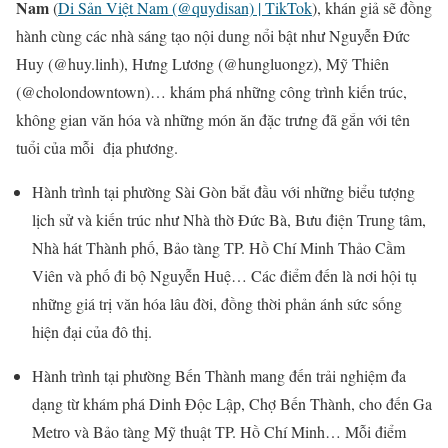
Nam
(
Di Sản Việt Nam (@quydisan) | TikTok
), khán giả sẽ đồng
hành cùng các nhà sáng tạo nội dung nổi bật như Nguyễn Đức
Huy (@huy.linh), Hưng Lương (@hungluongz), Mỹ Thiên
(@cholondowntown)… khám phá những công trình kiến trúc,
không gian văn hóa và những món ăn đặc trưng đã gắn với tên
tuổi của mỗi địa phương.
Hành trình tại phường Sài Gòn bắt đầu với những biểu tượng
lịch sử và kiến trúc như Nhà thờ Đức Bà, Bưu điện Trung tâm,
Nhà hát Thành phố, Bảo tàng TP. Hồ Chí Minh Thảo Cầm
Viên và phố đi bộ Nguyễn Huệ… Các điểm đến là nơi hội tụ
những giá trị văn hóa lâu đời, đồng thời phản ánh sức sống
hiện đại của đô thị.
Hành trình tại phường Bến Thành mang đến trải nghiệm đa
dạng từ khám phá Dinh Độc Lập, Chợ Bến Thành, cho đến Ga
Metro và Bảo tàng Mỹ thuật TP. Hồ Chí Minh… Mỗi điểm