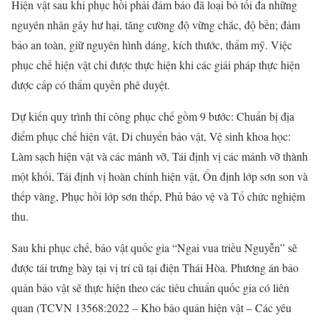
Hiện vật sau khi phục hồi phải đảm bảo đã loại bỏ tối đa những
nguyên nhân gây hư hại, tăng cường độ vững chắc, độ bền; đảm
bảo an toàn, giữ nguyên hình dáng, kích thước, thẩm mỹ. Việc
phục chế hiện vật chỉ được thực hiện khi các giải pháp thực hiện
được cấp có thẩm quyền phê duyệt.
Dự kiến quy trình thi công phục chế gồm 9 bước: Chuẩn bị địa
điểm phục chế hiện vật, Di chuyển bảo vật, Vệ sinh khoa học:
Làm sạch hiện vật và các mảnh vỡ, Tái định vị các mảnh vỡ thành
một khối, Tái định vị hoàn chỉnh hiện vật, Ổn định lớp sơn son và
thếp vàng, Phục hồi lớp sơn thếp, Phủ bảo vệ và Tổ chức nghiệm
thu.
Sau khi phục chế, bảo vật quốc gia “Ngai vua triều Nguyễn” sẽ
được tái trưng bày tại vị trí cũ tại điện Thái Hòa. Phương án bảo
quản bảo vật sẽ thực hiện theo các tiêu chuẩn quốc gia có liên
quan (TCVN 13568:2022 – Kho bảo quản hiện vật – Các yêu