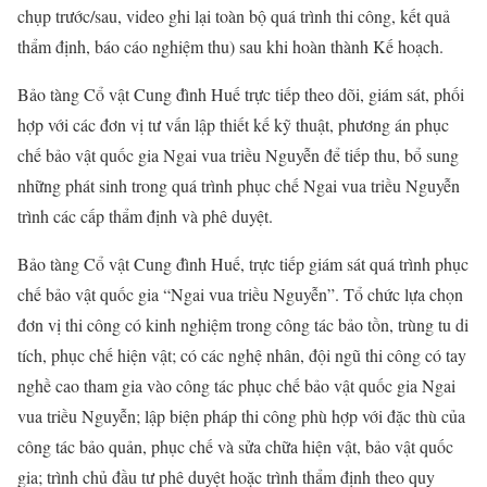
chụp trước/sau, video ghi lại toàn bộ quá trình thi công, kết quả
thẩm định, báo cáo nghiệm thu) sau khi hoàn thành Kế hoạch.
Bảo tàng Cổ vật Cung đình Huế trực tiếp theo dõi, giám sát, phối
hợp với các đơn vị tư vấn lập thiết kế kỹ thuật, phương án phục
chế bảo vật quốc gia Ngai vua triều Nguyễn để tiếp thu, bổ sung
những phát sinh trong quá trình phục chế Ngai vua triều Nguyễn
trình các cấp thẩm định và phê duyệt.
Bảo tàng Cổ vật Cung đình Huế, trực tiếp giám sát quá trình phục
chế bảo vật quốc gia “Ngai vua triều Nguyễn”. Tổ chức lựa chọn
đơn vị thi công có kinh nghiệm trong công tác bảo tồn, trùng tu di
tích, phục chế hiện vật; có các nghệ nhân, đội ngũ thi công có tay
nghề cao tham gia vào công tác phục chế bảo vật quốc gia Ngai
vua triều Nguyễn; lập biện pháp thi công phù hợp với đặc thù của
công tác bảo quản, phục chế và sửa chữa hiện vật, bảo vật quốc
gia; trình chủ đầu tư phê duyệt hoặc trình thẩm định theo quy