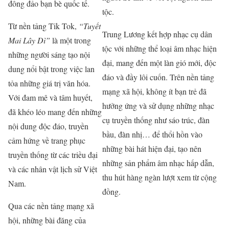
đông đảo bạn bè quốc tế.
tộc.
Từ nền tảng Tik Tok,
“Tuyết
Trung Lương kết hợp nhạc cụ dân
Mai Lây Dì”
là một trong
tộc với những thể loại âm nhạc hiện
những người sáng tạo nội
đại, mang đến một làn gió mới, độc
dung nổi bật trong việc lan
đáo và đầy lôi cuốn. Trên nền tảng
tỏa những giá trị văn hóa.
mạng xã hội, không ít bạn trẻ đã
Với đam mê và tâm huyết,
hưởng ứng và sử dụng những nhạc
đã khéo léo mang đến những
cụ truyền thống như sáo trúc, đàn
nội dung độc đáo, truyền
bầu, đàn nhị… để thổi hồn vào
cảm hứng về trang phục
những bài hát hiện đại, tạo nên
truyền thống từ các triều đại
những sản phẩm âm nhạc hấp dẫn,
và các nhân vật lịch sử Việt
thu hút hàng ngàn lượt xem từ cộng
Nam.
đồng.
Qua các nền tảng mạng xã
hội, những bài đăng của