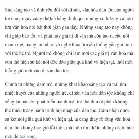
Sức sáng tạo và tình yêu đối với di sản, văn hóa dân tộc của người
trẻ đang ngày càng được khẳng định qua những xu hướng và trào
lưu văn hóa nổi bật thời gian gần đây. Những sáng tạo này không
chỉ giúp bảo tồn và phát huy giá trị di sản mà còn tạo ra cầu nối
mạnh mẽ, mang âm nhạc và nghệ thuật truyền thống gần gũi hơn
với thế hệ trẻ. Người trẻ không chỉ làm mới các giá trị văn hóa mà
còn thể hiện sự kết nối độc đáo giữa quá khứ và hiện tại, thổi một
luồng gió mới vào di sản dân tộc.
Chính từ những đam mê, những khát khao sáng tạo và trái tim
nhiệt huyết của những người trẻ, di sản văn hóa dân tộc không chỉ
sống lại mà còn phát triển mạnh mẽ, trở thành một phần không
thể thiếu trong hành trình hội nhập của dân tộc. Cảm nhận được
sự kết nối giữa quá khứ và hiện tại, ta càng thấy rõ rằng văn hóa
dân tộc không bao giờ lỗi thời, mà luôn tìm được những cách thức
mới để tỏa sáng.