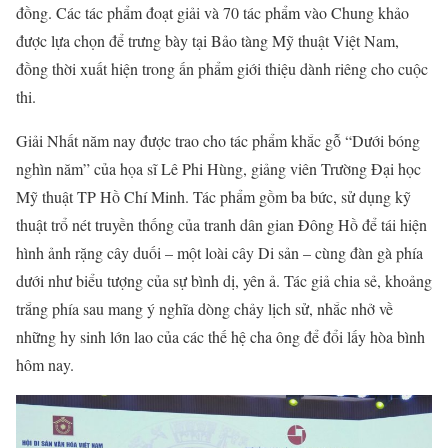
đồng. Các tác phẩm đoạt giải và 70 tác phẩm vào Chung khảo
được lựa chọn để trưng bày tại Bảo tàng Mỹ thuật Việt Nam,
đồng thời xuất hiện trong ấn phẩm giới thiệu dành riêng cho cuộc
thi.
Giải Nhất năm nay được trao cho tác phẩm khắc gỗ “Dưới bóng
nghìn năm” của họa sĩ Lê Phi Hùng, giảng viên Trường Đại học
Mỹ thuật TP Hồ Chí Minh. Tác phẩm gồm ba bức, sử dụng kỹ
thuật trổ nét truyền thống của tranh dân gian Đông Hồ để tái hiện
hình ảnh rặng cây duối – một loài cây Di sản – cùng đàn gà phía
dưới như biểu tượng của sự bình dị, yên ả. Tác giả chia sẻ, khoảng
trắng phía sau mang ý nghĩa dòng chảy lịch sử, nhắc nhở về
những hy sinh lớn lao của các thế hệ cha ông để đổi lấy hòa bình
hôm nay.