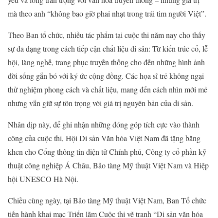
mà theo anh “không bao giờ phai nhạt trong trái tim người Việt”.
Theo Ban tổ chức, nhiều tác phẩm tại cuộc thi năm nay cho thấy
sự đa dạng trong cách tiếp cận chất liệu di sản: Từ kiến trúc cổ, lễ
hội, làng nghề, trang phục truyền thống cho đến những hình ảnh
đời sống gắn bó với ký ức cộng đồng. Các họa sĩ trẻ không ngại
thử nghiệm phong cách và chất liệu, mang đến cách nhìn mới mẻ
nhưng vẫn giữ sự tôn trọng với giá trị nguyên bản của di sản.
Nhân dịp này, để ghi nhận những đóng góp tích cực vào thành
công của cuộc thi, Hội Di sản Văn hóa Việt Nam đã tặng bằng
khen cho Cổng thông tin điện tử Chính phủ, Công ty cổ phần kỹ
thuật công nghiệp Á Châu, Bảo tàng Mỹ thuật Việt Nam và Hiệp
hội UNESCO Hà Nội.
Chiều cùng ngày, tại Bảo tàng Mỹ thuật Việt Nam, Ban Tổ chức
tiến hành khai mạc Triển lãm Cuộc thi vẽ tranh “Di sản văn hóa