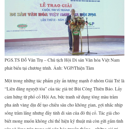
PGS.TS Đỗ Văn Trụ – Chủ tịch Hội Di sản Văn hóa Việt Nam
phát biểu tại chương trình. Ảnh: VGP/Thiện Tâm
Một trong những tác phẩm gây ấn tượng mạnh ở nhóm Giải Trẻ là
“Liên đăng nguyệt tỏa” của tác giả trẻ Bùi Công Thiên Bảo. Lấy
cảm hứng từ phố cổ Hội An, bức tranh sử dụng tông màu trầm
pha ánh vàng dịu để tạo chiều sâu cho không gian, gợi nhắc nhịp
sống trầm lắng nhưng đầy tính di sản của đô thị cổ. Tác giả cho
biết mong muốn không chỉ thể hiện kỹ thuật mà còn gửi gắm tình
yêu và lòng trân trọng với văn hóa truyền thống – những giá trị