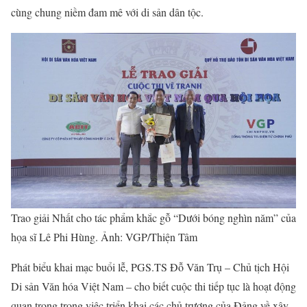
cùng chung niềm đam mê với di sản dân tộc.
Trao giải Nhất cho tác phẩm khắc gỗ “Dưới bóng nghìn năm” của
họa sĩ Lê Phi Hùng. Ảnh: VGP/Thiện Tâm
Phát biểu khai mạc buổi lễ, PGS.TS Đỗ Văn Trụ – Chủ tịch Hội
Di sản Văn hóa Việt Nam – cho biết cuộc thi tiếp tục là hoạt động
quan trọng trong việc triển khai các chủ trương của Đảng về xây