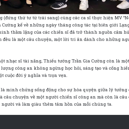
g (đứng thứ tư từ trái sang) cùng các ca sĩ thực hiện MV “
a Cường kể về những ngày tháng công tác tại biên giới Lạn
sinh thầm lặng của các chiến sĩ đã trở thành nguồn cảm hứ
đều là một câu chuyện, một lời tri ân dành cho những ngườ
một nhạc sĩ tài năng, Thiếu tướng Trần Gia Cường còn là 
 lượng công an không ngừng học hỏi, sáng tạo và cống hiến
t cuộc đời ý nghĩa và trọn vẹn.
 là minh chứng sống động cho sự hòa quyện giữa lý tưởng 
à câu chuyện về một người chiến sĩ công an mà còn là câ
con người và làm giàu thêm tâm hồn của mỗi chúng ta.