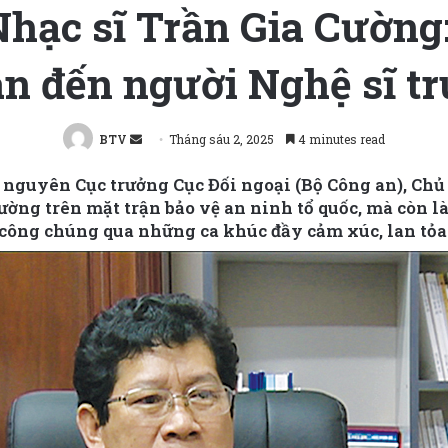
Nhạc sĩ Trần Gia Cường:
an đến người Nghệ sĩ 
Send
BTV
Tháng sáu 2, 2025
4 minutes read
an
– nguyên Cục trưởng Cục Đối ngoại (Bộ Công an), Ch
email
ường trên mặt trận bảo vệ an ninh tổ quốc, mà còn là 
 công chúng qua những ca khúc đầy cảm xúc, lan tỏa 