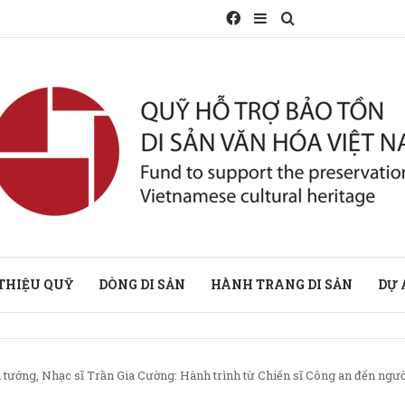
Facebook
Sidebar
Search for
 THIỆU QUỸ
DÒNG DI SẢN
HÀNH TRANG DI SẢN
DỰ 
 tướng, Nhạc sĩ Trần Gia Cường: Hành trình từ Chiến sĩ Công an đến ngư