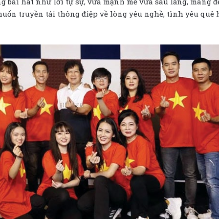
g bài hát như lời tự sự, vừa mạnh mẽ vừa sâu lắng, mang 
ốn truyền tải thông điệp về lòng yêu nghề, tình yêu quê h