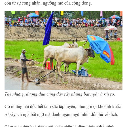
còn từ sự công nhận, ngưỡng mộ của cộng đồng.
Thế nhưng, đường đua cũng đầy rẫy những bất ngờ và rủi ro.
Có những nài dốc hết tâm sức tập luyện, nhưng một khoảnh khắc
sơ sẩy, cú ngã bất ngờ mà đành ngậm ngùi nhìn đối thủ về đích.
Cảm giác thất bại, tiếc nuối chắc chắn là điều không thể tránh