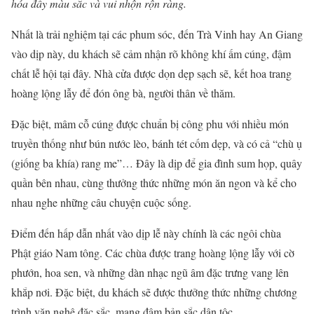
hóa đầy màu sắc và vui nhộn rộn ràng.
Nhất là trải nghiệm tại các phum sóc, đến Trà Vinh hay An Giang
vào dịp này, du khách sẽ cảm nhận rõ không khí ấm cúng, đậm
chất lễ hội tại đây. Nhà cửa được dọn dẹp sạch sẽ, kết hoa trang
hoàng lộng lẫy để đón ông bà, người thân về thăm.
Đặc biệt, mâm cỗ cúng được chuẩn bị công phu với nhiều món
truyền thống như bún nước lèo, bánh tét cốm dẹp, và có cả “chù ụ
(giống ba khía) rang me”… Đây là dịp để gia đình sum họp, quây
quần bên nhau, cùng thưởng thức những món ăn ngon và kể cho
nhau nghe những câu chuyện cuộc sống.
Điểm đến hấp dẫn nhất vào dịp lễ này chính là các ngôi chùa
Phật giáo Nam tông. Các chùa được trang hoàng lộng lẫy với cờ
phướn, hoa sen, và những dàn nhạc ngũ âm đặc trưng vang lên
khắp nơi. Đặc biệt, du khách sẽ được thưởng thức những chương
trình văn nghệ đặc sắc, mang đậm bản sắc dân tộc.