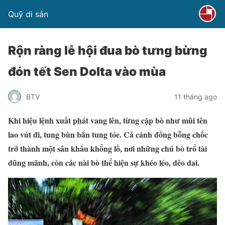
Quỹ di sản
Rộn ràng lễ hội đua bò tưng bừng
đón tết Sen Dolta vào mùa
BTV
11 tháng ago
Khi hiệu lệnh xuất phát vang lên, từng cặp bò như mũi tên
lao vút đi, tung bùn bắn tung tóe. Cả cánh đồng bỗng chốc
trở thành một sân khấu khổng lồ, nơi những chú bò trổ tài
dũng mãnh, còn các nài bò thể hiện sự khéo léo, dẻo dai.