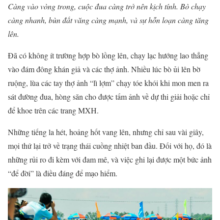
Càng vào vòng trong, cuộc đua càng trở nên kịch tính. Bò chạy
càng nhanh, bùn đất văng càng mạnh, và sự hỗn loạn càng tăng
lên.
Đã có không ít trường hợp bò lồng lên, chạy lạc hướng lao thẳng
vào đám đông khán giả và các thợ ảnh. Nhiều lúc bò ủi lên bờ
ruộng, lùa các tay thợ ảnh “lì lợm” chạy tóe khói khi mon men ra
sát đường đua, hòng săn cho được tấm ảnh về dự thi giải hoặc chỉ
để khoe trên các trang MXH.
Những tiếng la hét, hoảng hốt vang lên, nhưng chỉ sau vài giây,
mọi thứ lại trở về trạng thái cuồng nhiệt ban đầu. Đối với họ, đó là
những rủi ro đi kèm với đam mê, và việc ghi lại được một bức ảnh
“để đời” là điều đáng để mạo hiểm.