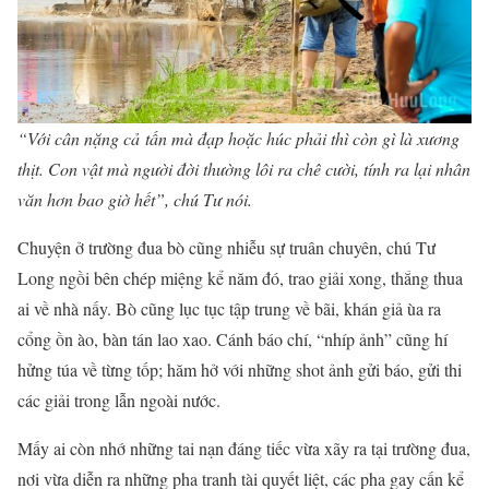
“Với cân nặng cả tấn mà đạp hoặc húc phải thì còn gì là xương
thịt. Con vật mà người đời thường lôi ra chê cười, tính ra lại nhân
văn hơn bao giờ hết”, chú Tư nói.
Chuyện ở trường đua bò cũng nhiễu sự truân chuyên, chú Tư
Long ngồi bên chép miệng kể năm đó, trao giải xong, thắng thua
ai về nhà nấy. Bò cũng lục tục tập trung về bãi, khán giả ùa ra
cổng ồn ào, bàn tán lao xao. Cánh báo chí, “nhíp ảnh” cũng hí
hửng túa về từng tốp; hăm hở với những shot ảnh gửi báo, gửi thi
các giải trong lẫn ngoài nước.
Mấy ai còn nhớ những tai nạn đáng tiếc vừa xãy ra tại trường đua,
nơi vừa diễn ra những pha tranh tài quyết liệt, các pha gay cấn kể