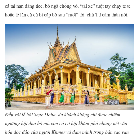
cả tai nạn đáng tiếc, bò ngã chổng vó, “tài xế” tuột tay chạy te te
hoặc té lăn cù cù bị cặp bò sau “rượt” tới, chú Tư cảm thán nói.
Đến với lễ hội Sene Dolta, du khách không chỉ được chiêm
ngưỡng hội đua bò mà còn có cơ hội khám phá những nét văn
hóa độc đáo của người Khmer và đắm mình trong bản sắc văn