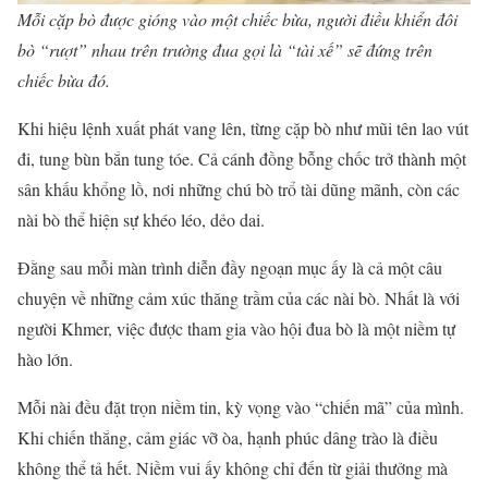
Mỗi cặp bò được gióng vào một chiếc bừa, người điều khiển đôi
bò “rượt” nhau trên trường đua gọi là “tài xế” sẽ đứng trên
chiếc bừa đó.
Khi hiệu lệnh xuất phát vang lên, từng cặp bò như mũi tên lao vút
đi, tung bùn bắn tung tóe. Cả cánh đồng bỗng chốc trở thành một
sân khấu khổng lồ, nơi những chú bò trổ tài dũng mãnh, còn các
nài bò thể hiện sự khéo léo, dẻo dai.
Đằng sau mỗi màn trình diễn đầy ngoạn mục ấy là cả một câu
chuyện về những cảm xúc thăng trầm của các nài bò. Nhất là với
người Khmer, việc được tham gia vào hội đua bò là một niềm tự
hào lớn.
Mỗi nài đều đặt trọn niềm tin, kỳ vọng vào “chiến mã” của mình.
Khi chiến thắng, cảm giác vỡ òa, hạnh phúc dâng trào là điều
không thể tả hết. Niềm vui ấy không chỉ đến từ giải thưởng mà