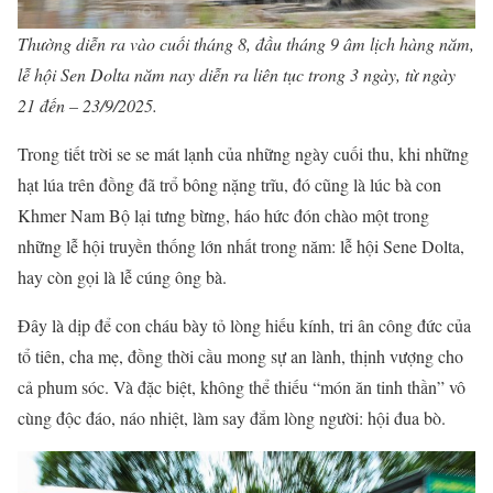
Thường diễn ra vào cuối tháng 8, đầu tháng 9 âm lịch hàng năm,
lễ hội Sen Dolta năm nay diễn ra liên tục trong 3 ngày, từ ngày
21 đến – 23/9/2025.
Trong tiết trời se se mát lạnh của những ngày cuối thu, khi những
hạt lúa trên đồng đã trổ bông nặng trĩu, đó cũng là lúc bà con
Khmer Nam Bộ lại tưng bừng, háo hức đón chào một trong
những lễ hội truyền thống lớn nhất trong năm: lễ hội Sene Dolta,
hay còn gọi là lễ cúng ông bà.
Đây là dịp để con cháu bày tỏ lòng hiếu kính, tri ân công đức của
tổ tiên, cha mẹ, đồng thời cầu mong sự an lành, thịnh vượng cho
cả phum sóc. Và đặc biệt, không thể thiếu “món ăn tinh thần” vô
cùng độc đáo, náo nhiệt, làm say đắm lòng người: hội đua bò.