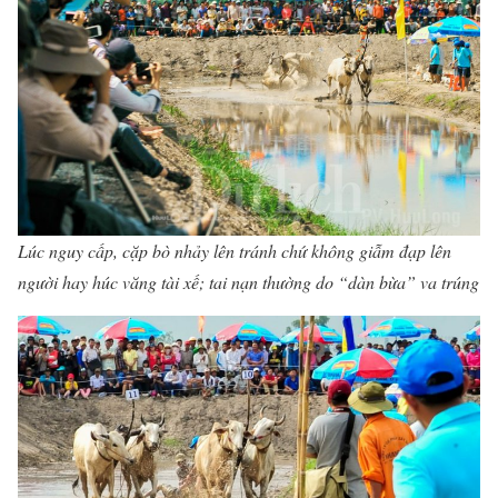
Lúc nguy cấp, cặp bò nhảy lên tránh chứ không giẫm đạp lên
người hay húc văng tài xế; tai nạn thường do “dàn bừa” va trúng