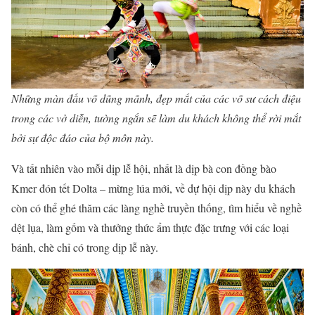
Những màn đấu võ dũng mãnh, đẹp mắt của các võ sư cách điệu
trong các vở diễn, tường ngắn sẽ làm du khách không thể rời mắt
bởi sự độc đáo của bộ môn này.
Và tất nhiên vào mỗi dịp lễ hội, nhất là dịp bà con đồng bào
Kmer đón tết Dolta – mừng lúa mới, về dự hội dịp này du khách
còn có thể ghé thăm các làng nghề truyền thống, tìm hiểu về nghề
dệt lụa, làm gốm và thưởng thức ẩm thực đặc trưng với các loại
bánh, chè chỉ có trong dịp lễ này.