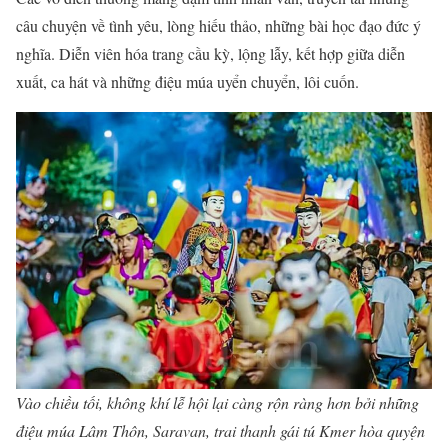
câu chuyện về tình yêu, lòng hiếu thảo, những bài học đạo đức ý
nghĩa. Diễn viên hóa trang cầu kỳ, lộng lẫy, kết hợp giữa diễn
xuất, ca hát và những điệu múa uyển chuyển, lôi cuốn.
Vào chiều tối, không khí lễ hội lại càng rộn ràng hơn bởi những
điệu múa Lâm Thôn, Saravan, trai thanh gái tú Kmer hòa quyện