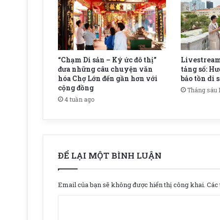
“Chạm Di sản – Ký ức đô thị”
Livestream
đưa những câu chuyện văn
tảng số: Hư
hóa Chợ Lớn đến gần hơn với
bảo tồn di 
cộng đồng
Tháng sáu 1
4 tuần ago
ĐỂ LẠI MỘT BÌNH LUẬN
Email của bạn sẽ không được hiển thị công khai.
Các 
B
ì