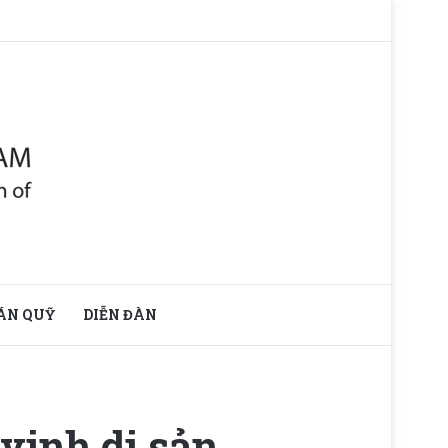
ÁN QUỸ
DIỄN ĐÀN
 vinh di sản