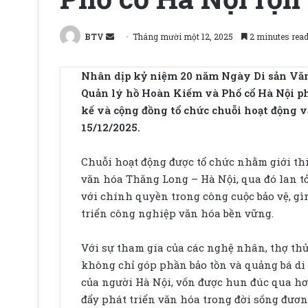
Send
BTV
Tháng mười một 12, 2025
2 minutes rea
an
email
Nhân dịp kỷ niệm 20 năm Ngày Di sản Văn 
Quản lý hồ Hoàn Kiếm và Phố cổ Hà Nội ph
kế và cộng đồng tổ chức chuỗi hoạt động v
15/12/2025.
Chuỗi hoạt động được tổ chức nhằm giới thi
văn hóa Thăng Long – Hà Nội, qua đó lan t
với chính quyền trong công cuộc bảo vệ, gì
triển công nghiệp văn hóa bền vững.
Với sự tham gia của các nghệ nhân, thợ thủ 
không chỉ góp phần bảo tồn và quảng bá di 
của người Hà Nội, vốn được hun đúc qua hơ
đẩy phát triển văn hóa trong đời sống đươn