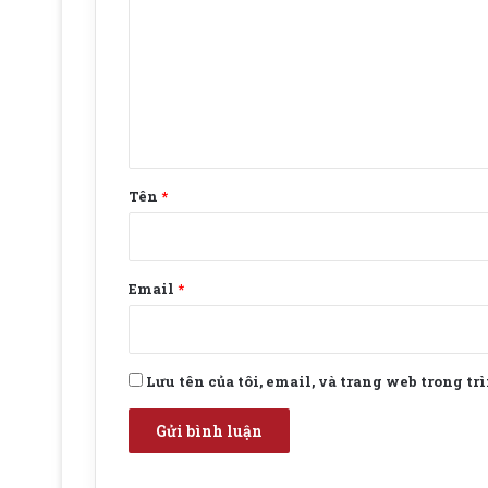
n
h
l
u
ậ
n
Tên
*
*
Email
*
Lưu tên của tôi, email, và trang web trong tr