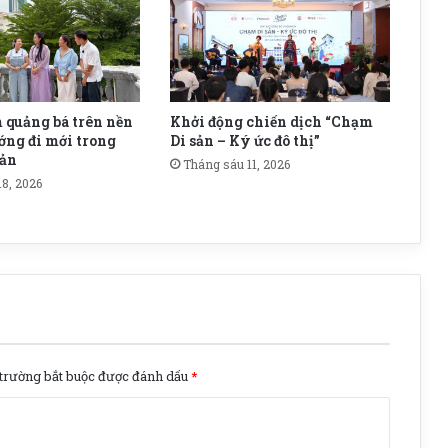
 quảng bá trên nền
Khởi động chiến dịch “Chạm
ớng đi mới trong
Di sản – Ký ức đô thị”
sản
Tháng sáu 11, 2026
8, 2026
trường bắt buộc được đánh dấu
*