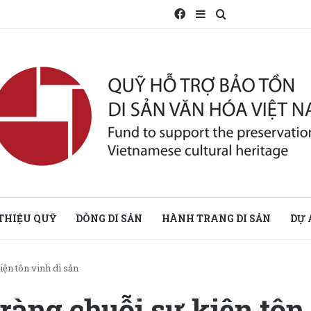
Facebook
Sidebar
Search for
 THIỆU QUỸ
DÒNG DI SẢN
HÀNH TRANG DI SẢN
DỰ 
iện tôn vinh di sản
ràng chuỗi sự kiện tôn