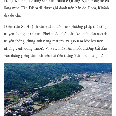
Đồng Khánh, các làng sản xuất muối ở Quảng Ngãi trong đó có
làng muối Tân Diêm đã được ghi danh trên bản đồ Đồng Khánh
địa dư chí.
Diêm dân Sa Huỳnh sản xuất muối theo phương pháp thủ công
truyền thống từ xa xưa: Phơi nước phân tán, kết tinh trên nền đất
truyền thống (dùng ánh nắng mặt trời và gió làm bốc hơi trên
những cánh đồng muối). Vì vậy, mùa làm muối thường bắt đầu
vào tháng giêng âm lịch kéo dài đến tháng 7 âm lịch hàng năm.