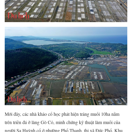
Mới đây, các nhà khảo cổ học phát hiện trảng muối 10ha nằm
trên triền đá ở làng Gò Cỏ, minh chứng kỹ thuật làm muối của
người Sa Huỳnh cổ ở phường Phổ Thạnh, thị xã Đức Phổ. Khu