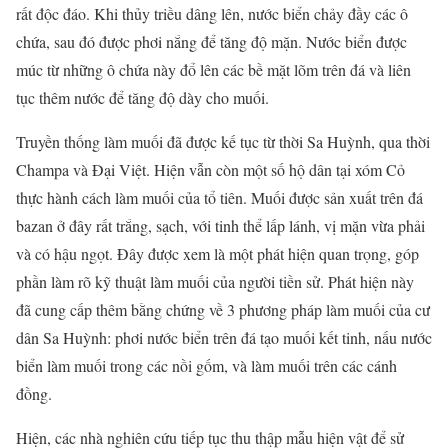
rất độc đáo. Khi thủy triều dâng lên, nước biển chảy đầy các ô
chứa, sau đó được phơi nắng để tăng độ mặn. Nước biển được
múc từ những ô chứa này đổ lên các bề mặt lõm trên đá và liên
tục thêm nước để tăng độ dày cho muối.
Truyền thống làm muối đã được kế tục từ thời Sa Huỳnh, qua thời
Champa và Đại Việt. Hiện vẫn còn một số hộ dân tại xóm Cỏ
thực hành cách làm muối của tổ tiên. Muối được sản xuất trên đá
bazan ở đây rất trắng, sạch, với tinh thể lấp lánh, vị mặn vừa phải
và có hậu ngọt. Đây được xem là một phát hiện quan trọng, góp
phần làm rõ kỹ thuật làm muối của người tiền sử. Phát hiện này
đã cung cấp thêm bằng chứng về 3 phương pháp làm muối của cư
dân Sa Huỳnh: phơi nước biển trên đá tạo muối kết tinh, nấu nước
biển làm muối trong các nồi gốm, và làm muối trên các cánh
đồng.
Hiện, các nhà nghiên cứu tiếp tục thu thập mẫu hiện vật để sử