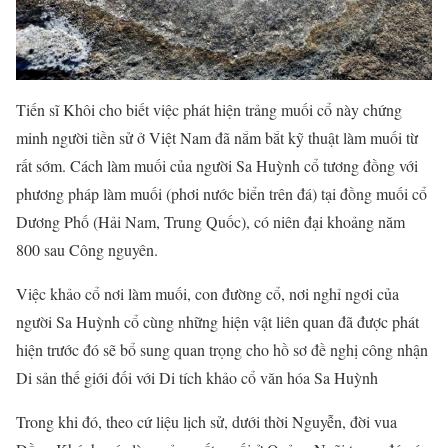
Tiến sĩ Khôi cho biết việc phát hiện trảng muối cổ này chứng
minh người tiền sử ở Việt Nam đã nắm bắt kỹ thuật làm muối từ
rất sớm. Cách làm muối của người Sa Huỳnh cổ tương đồng với
phương pháp làm muối (phơi nước biển trên đá) tại đồng muối cổ
Dương Phố (Hải Nam, Trung Quốc), có niên đại khoảng năm
800 sau Công nguyên.
Việc khảo cổ nơi làm muối, con đường cổ, nơi nghỉ ngơi của
người Sa Huỳnh cổ cùng những hiện vật liên quan đã được phát
hiện trước đó sẽ bổ sung quan trọng cho hồ sơ đề nghị công nhận
Di sản thế giới đối với Di tích khảo cổ văn hóa Sa Huỳnh
Trong khi đó, theo cứ liệu lịch sử, dưới thời Nguyễn, đời vua