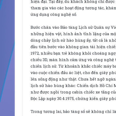
hiện đại. Tại đây, du khách không chỉ đượ
tham gia vào các hoạt động tương tác, khá
ứng dụng công nghệ số.
Bước chân vào Bảo tàng Lịch sử Quân sự V
những hiện vật, hình ảnh tĩnh lặng của một
dòng chảy lịch sử hào hùng ấy, tất cả là nh
đầu tiên bước vào không gian tái hiện chi
1972, nhiều bạn trẻ không khỏi choáng ngợ
chiếu 3D, màn hình cảm ứng và công nghệ th
chiến lịch sử. Từ khoảnh khắc chiếc máy bay
vào cuộc chiến đấu ác liệt, cho đến giây phú
lên sống động như thật. Chưa hết ngỡ ngàng
lịch sử hào hùng khác: Chiến dịch Hồ Chí Mi
như được ngồi trong cabin chiếc xe tăng c
Độc Lập ngày 30.4.1975, chứng kiến giây ph
Trong tương lai, bảo tàng số sẽ không chỉ