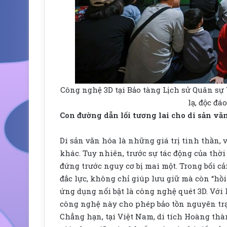
Công nghệ 3D tại Bảo tàng Lịch sử Quân sự
lạ, độc đá
Con đường dẫn lối tương lai cho di sản v
Di sản văn hóa là những giá trị tinh thần, 
khác. Tuy nhiên, trước sự tác động của thờ
đứng trước nguy cơ bị mai một. Trong bối c
đắc lực, không chỉ giúp lưu giữ mà còn “hồ
ứng dụng nổi bật là công nghệ quét 3D. Với k
công nghệ này cho phép bảo tồn nguyên trạn
Chẳng hạn, tại Việt Nam, di tích Hoàng th