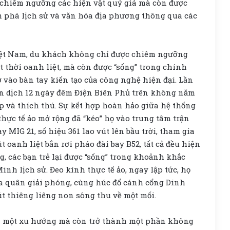
c chiêm ngưỡng các hiện vật quý giá mà còn được
m phá lịch sử và văn hóa địa phương thông qua các
iệt Nam, du khách không chỉ được chiêm ngưỡng
 thời oanh liệt, mà còn được “sống” trong chính
ờ vào bàn tay kiến tạo của công nghệ hiện đại. Lần
ến dịch 12 ngày đêm Điện Biên Phủ trên không năm
p và thích thú. Sự kết hợp hoàn hảo giữa hệ thống
ực tế ảo mở rộng đã “kéo” họ vào trung tâm trận
 MIG 21, số hiệu 361 lao vút lên bầu trời, tham gia
t oanh liệt bắn rơi pháo đài bay B52, tất cả đều hiện
, các bạn trẻ lại được “sống” trong khoảnh khắc
nh lịch sử. Đeo kính thực tế ảo, ngay lập tức, họ
ủa quân giải phóng, cùng húc đổ cánh cổng Dinh
út thiêng liêng non sông thu về một mối.
 là một xu hướng mà còn trở thành một phần không