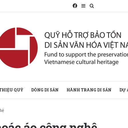
Facebook
Sidebar
Search for
 THIỆU QUỸ
DÒNG DI SẢN
HÀNH TRANG DI SẢN
DỰ 
ghệ
hoác áo công nghệ