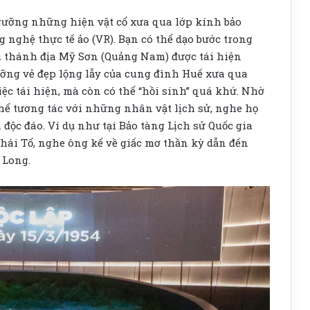
gưỡng những hiện vật cổ xưa qua lớp kính bảo
 nghệ thực tế ảo (VR). Bạn có thể dạo bước trong
 thánh địa Mỹ Sơn (Quảng Nam) được tái hiện
ưỡng vẻ đẹp lộng lẫy của cung đình Huế xưa qua
ệc tái hiện, mà còn có thể “hồi sinh” quá khứ. Nhờ
thể tương tác với những nhân vật lịch sử, nghe họ
độc đáo. Ví dụ như tại Bảo tàng Lịch sử Quốc gia
Thái Tổ, nghe ông kể về giấc mơ thần kỳ dẫn đến
 Long.