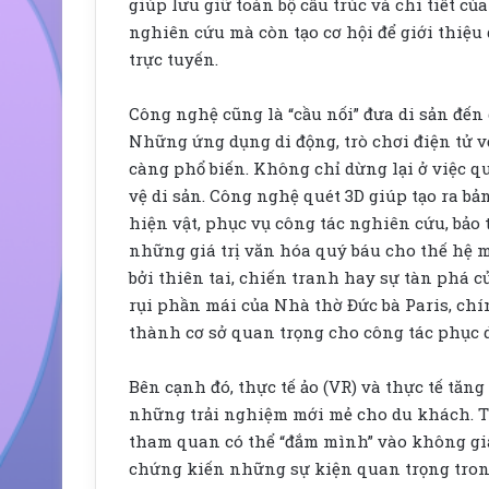
giúp lưu giữ toàn bộ cấu trúc và chi tiết củ
nghiên cứu mà còn tạo cơ hội để giới thiệu
trực tuyến.
Công nghệ cũng là “cầu nối” đưa di sản đến 
Những ứng dụng di động, trò chơi điện tử 
càng phổ biến. Không chỉ dừng lại ở việc q
vệ di sản. Công nghệ quét 3D giúp tạo ra bả
hiện vật, phục vụ công tác nghiên cứu, bảo 
những giá trị văn hóa quý báu cho thế hệ m
bởi thiên tai, chiến tranh hay sự tàn phá c
rụi phần mái của Nhà thờ Đức bà Paris, chí
thành cơ sở quan trọng cho công tác phục 
Bên cạnh đó, thực tế ảo (VR) và thực tế tăn
những trải nghiệm mới mẻ cho du khách. T
tham quan có thể “đắm mình” vào không gia
chứng kiến những sự kiện quan trọng tron