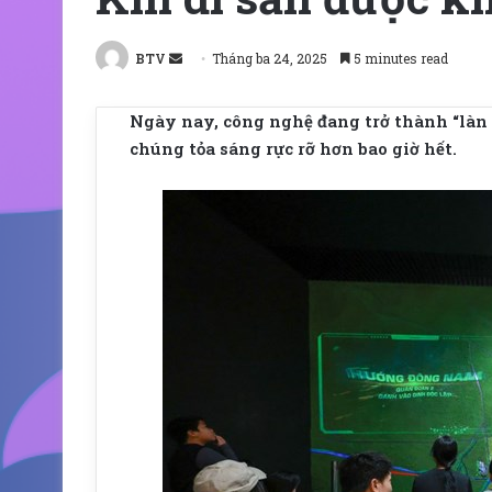
Send
BTV
Tháng ba 24, 2025
5 minutes read
an
email
Ngày nay, công nghệ đang trở thành “làn g
chúng tỏa sáng rực rỡ hơn bao giờ hết.