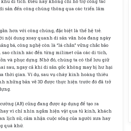
a khu di tích. Điều này không chỉ hỗ trợ công tác
 di sản đến công chúng thông qua các triển lãm
gần hơn với công chúng, đặc biệt là thế hệ trẻ.
với nội dung xoay quanh di sản văn hóa đang ngày
uảng bá, công nghệ còn là “lá chắn” vững chắc bảo
n sao chính xác đến từng milimet của các di tích,
tồn và phục dựng. Nhờ đó, chúng ta có thể lưu giữ
ai sau, ngay cả khi di sản gốc không may bị hư hại
ủa thời gian. Ví dụ, sau vụ cháy kinh hoàng thiêu
nh những bản vẽ 3D được thực hiện trước đó đã trở
dựng.
g cường (AR) cũng đang được áp dụng để tạo ra
hay vì chỉ nhìn ngắm hiện vật qua tủ kính, khách
n lịch sử, cảm nhận cuộc sống của người xưa hay
g quá khứ.