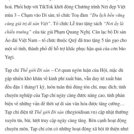
hoá. Phối hợp với TikTok khởi động Chương trình Nét đẹp Việt
mùa 3 – Chạm vào Di sản; tổ chức Toạ đàm
“Du lịch bền v
ữ
ng
cùng giá trị di sản Việt”
. Tổ chức Lễ trao tặng sách
“Nơi ấy là
chiến trường”
của tác giả Phạm Quang Nghị. Câu lạc bộ Di sản
Áo dài Việt Nam – tổ chức thuộc Quỹ đã trao tặng 5 tấn gạo cho
một số tỉnh, thành phố để hỗ trợ khắc phục hậu quả của cơn bão
Yagi.
Tạp chí
Thế giới Di sản
– Cơ quan ngôn luận của Hội, mặc dù
gặp nhiều khó khăn về kinh phí xuất bản, vẫn duy trì xuất bản
đều đặn 1 tháng/1 kỳ, luôn tuân thủ đúng tôn chỉ, mục đích; tính
chuyên nghiệp của Tạp chí ngày càng được nâng cao, tính phản
biện về những vấn đề thời sự di sản văn hóa được tăng cường…
Tạp chí điện tử
Thế giới Di sản
(thegioidisan.vn) cập nhật thường
xuyên tin, bài, lượt truy cập ngày càng tăng. Bên cạnh hoạt động
chuyên môn, Tạp chí còn có những hoạt động xã hội từ thiện như: