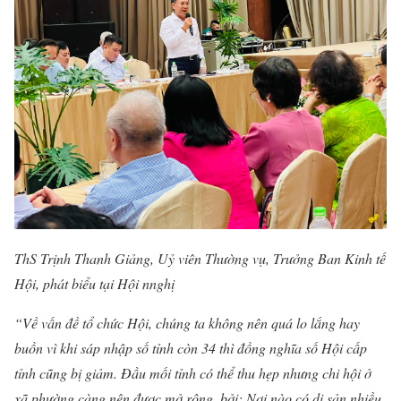
ThS Trịnh Thanh Giảng, Uỷ viên Thường vụ, Trưởng Ban Kinh tế
Hội, phát biểu tại Hội nnghị
“Về vấn đề tổ chức Hội, chúng ta không nên quá lo lắng hay
buồn vì khi sáp nhập số tỉnh còn 34 thì đồng nghĩa số Hội cấp
tỉnh cũng bị giảm. Đầu mối tỉnh có thể thu hẹp nhưng chi hội ở
xã phường càng nên được mở rộng, bởi: Nơi nào có di sản nhiều