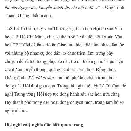
thì nên động viên, khuyến khích lập chi hội ở đó…”
– Ông Trịnh
Thanh Giảng nhấn mạnh.
ThS Lê Tú Cẩm, Ủy viên Thường vụ, Chủ tịch Hội Di sản Văn
hóa TP. Hồ Chí Minh, chia sẻ thêm về 2 vấn đề Hội Di sản Văn
hoá TP HCM đã làm, đó là: Giao lưu, biểu diễn âm nhạc dân tộc
với những bộ nhạc cụ độc đáo; tổ chức triển lãm, trưng bày
chuyên đề về trà, trang phục áo dài, trò chơi dân gian. Thực hiện
các dự án truyền thông, quảng bá di sản văn hoá. Đồng thời,
khẳng định:
Kết nối di sản
như một phương châm trong hoạt
động của Hội thời gian qua. Trong thời gian tới, bà Lê Tú Cẩm đề
nghị Trung ương Hội tiếp tục đồng hành sâu sắc hơn nữa cùng
Hội thành phố trong các hoạt động chuyên môn, trong làm hồ sơ
nghệ nhân…
Hội nghị có ý nghĩa đặc biệt quan trọng