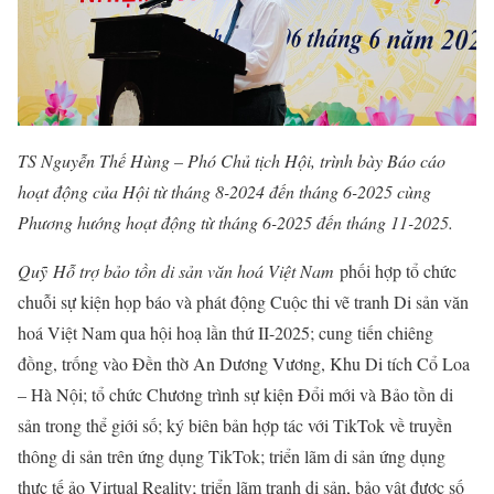
TS Nguyễn Thế Hùng – Phó Chủ tịch Hội, trình bày Báo cáo
hoạt động của Hội từ tháng 8-2024 đến tháng 6-2025 cùng
Phương hướng hoạt động từ tháng 6-2025 đến tháng 11-2025.
Quỹ
Hỗ trợ bảo tồn di sản văn hoá Việt Nam
phối hợp tổ chức
chuỗi sự kiện họp báo và phát động Cuộc thi vẽ tranh Di sản văn
hoá Việt Nam qua hội hoạ lần thứ II-2025; cung tiến chiêng
đồng, trống vào Đền thờ An Dương Vương, Khu Di tích Cổ Loa
– Hà Nội; tổ chức Chương trình sự kiện Đổi mới và Bảo tồn di
sản trong thể giới số; ký biên bản hợp tác với TikTok về truyền
thông di sản trên ứng dụng TikTok; triển lãm di sản ứng dụng
thực tế ảo Virtual Reality; triển lãm tranh di sản, bảo vật được số