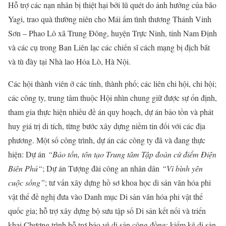
Hỗ trợ các nạn nhân bị thiệt hại bởi lũ quét do ảnh hưởng của bão
Yagi, trao quà thường niên cho Mái ấm tình thương Thánh Vinh
Sơn – Phao Lô xã Trung Đông, huyện Trực Ninh, tỉnh Nam Định
và các cụ trong Ban Liên lạc các chiến sĩ cách mạng bị địch bắt
và tù đày tại Nhà lao Hỏa Lò, Hà Nội.
Các hội thành viên ở các tỉnh, thành phố; các liên chi hội, chi hội;
các công ty, trung tâm thuộc Hội nhìn chung giữ được sự ổn định,
tham gia thực hiện nhiều đề án quy hoạch, dự án bảo tồn và phát
huy giá trị di tích, từng bước xây dựng niềm tin đối với các địa
phương. Một số công trình, dự án các công ty đã và đang thực
hiện: Dự án
“Bảo tồn, tôn tạo Trung tâm Tập đoàn cứ điểm Điện
Biên Ph
ủ
“
; Dự án Tượng đài công an nhân dân
“Vì bình yên
cuộc sống”
; tư vấn xây dựng hồ sơ khoa học di sản văn hóa phi
vật thể đề nghị đưa vào Danh mục Di sản văn hóa phi vật thể
quốc gia; hỗ trợ xây dựng bộ sưu tập số Di sản kết nối và triển
khai Chương trình hỗ trợ bảo vệ di sản cộng đồng; kiểm kê di sản