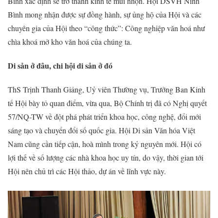
Bình xác định sẽ trở thành kinh tế mũi nhọn. Hội DSVH Ninh
Bình mong nhận được sự đồng hành, sự ủng hộ của Hội và các
chuyên gia của Hội theo “công thức”: Công nghiệp văn hoá như
chìa khoá mở kho văn hoá của chúng ta.
Di sản ở đâu, chi hội di sản ở đó
ThS Trịnh Thanh Giảng, Uỷ viên Thường vụ, Trưởng Ban Kinh
tế Hội bày tỏ quan điểm, vừa qua, Bộ Chính trị đã có Nghị quyết
57/NQ-TW về đột phá phát triển khoa học, công nghệ, đổi mới
sáng tạo và chuyển đổi số quốc gia. Hội Di sản Văn hóa Việt
Nam cũng cần tiếp cận, hoà mình trong kỷ nguyên mới. Hội có
lợi thế về số lượng các nhà khoa học uy tín, do vậy, thời gian tới
Hội nên chủ trì các Hội thảo, dự án về lĩnh vực này.