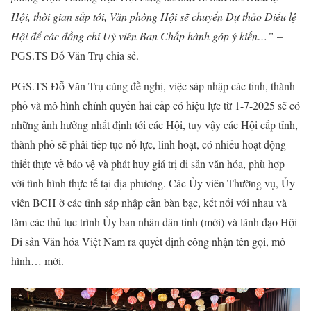
Hội, thời gian sắp tới, Văn phòng Hội sẽ chuyển Dự thảo Điều lệ
Hội để các đồng chí Uỷ viên Ban Chấp hành góp ý kiến…”
–
PGS.TS Đỗ Văn Trụ chia sẻ.
PGS.TS Đỗ Văn Trụ cũng đề nghị, việc sáp nhập các tỉnh, thành
phố và mô hình chính quyền hai cấp có hiệu lực từ 1-7-2025 sẽ có
những ảnh hưởng nhất định tới các Hội, tuy vậy các Hội cấp tỉnh,
thành phố sẽ phải tiếp tục nỗ lực, linh hoạt, có nhiều hoạt động
thiết thực về bảo vệ và phát huy giá trị di sản văn hóa, phù hợp
với tình hình thực tế tại địa phương. Các Ủy viên Thường vụ, Ủy
viên BCH ở các tỉnh sáp nhập cần bàn bạc, kết nối với nhau và
làm các thủ tục trình Ủy ban nhân dân tỉnh (mới) và lãnh đạo Hội
Di sản Văn hóa Việt Nam ra quyết định công nhận tên gọi, mô
hình… mới.