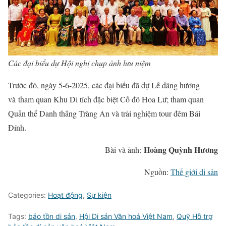
Các đại biểu dự Hội nghị chụp ảnh lưu niệm
Trước đó, ngày 5-6-2025, các đại biểu đã dự Lễ dâng hương
và tham quan Khu Di tích đặc biệt Cố đô Hoa Lư; tham quan
Quần thể Danh thắng Tràng An và trải nghiệm tour đêm Bái
Đính.
Hoàng Quỳnh Hương
Bài và ảnh:
Nguồn:
Thế giới di sản
Categories:
Hoạt động
,
Sự kiện
Tags:
bảo tồn di sản
,
Hội Di sản Văn hoá Việt Nam
,
Quỹ Hỗ trợ