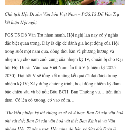
Chủ tịch Hội Di sản Văn hóa Việt Nam – PGS.TS Đỗ Văn Trụ
kết luận Hội nghị
PGS.TS Đỗ Văn Trụ nhấn mạnh, Hội nghị lần này có ý nghĩa
đặc biệt quan trọng. Đây là dịp để đánh giá hoạt động của Hội
trong suốt một năm qua, đồng thời bàn về phương hướng và
nhiệm vụ cho năm cuối cùng của nhiệm kỳ IV, chuẩn bị cho Đại
hội Hội Di sản Văn hóa Việt Nam lần thứ V (nhiệm kỳ 2025-
2030). Đại hội V sẽ tổng kết những kết quả đã đạt được trong
nhiệm kỳ IV; Xây dựng chương trình, hoạt động nhiệm kỳ đảm
bảo chiều sâu và bề nổi; Bầu BCH, Ban Thường vụ… trên tinh
thần: Có lên có xuống, có vào có ra…
“
Dự kiến nhiệm kỳ tới chúng ta sẽ có 4 ban: Ban Di sản văn hoá
phi vật thể; Ban Di sản văn hoá vật thể; Ban Kinh tế và Văn
phòng Hội. Thường trực Hội cũng đã bàn về Sửa đổi Điều lệ