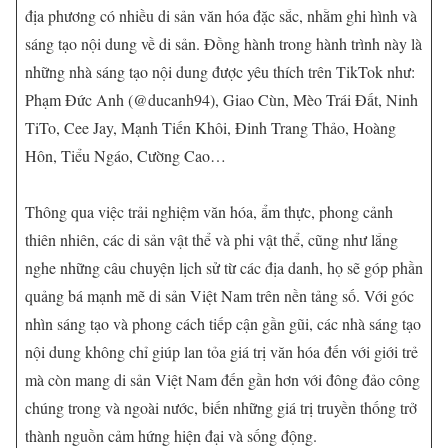
địa phương có nhiều di sản văn hóa đặc sắc, nhằm ghi hình và
sáng tạo nội dung về di sản. Đồng hành trong hành trình này là
những nhà sáng tạo nội dung được yêu thích trên TikTok như:
Phạm Đức Anh (@ducanh94), Giao Cùn, Mèo Trái Đất, Ninh
TiTo, Cee Jay, Mạnh Tiến Khôi, Đinh Trang Thảo, Hoàng
Hôn, Tiểu Ngáo, Cường Cao…
Thông qua việc trải nghiệm văn hóa, ẩm thực, phong cảnh
thiên nhiên, các di sản vật thể và phi vật thể, cũng như lắng
nghe những câu chuyện lịch sử từ các địa danh, họ sẽ góp phần
quảng bá mạnh mẽ di sản Việt Nam trên nền tảng số. Với góc
nhìn sáng tạo và phong cách tiếp cận gần gũi, các nhà sáng tạo
nội dung không chỉ giúp lan tỏa giá trị văn hóa đến với giới trẻ
mà còn mang di sản Việt Nam đến gần hơn với đông đảo công
chúng trong và ngoài nước, biến những giá trị truyền thống trở
thành nguồn cảm hứng hiện đại và sống động.