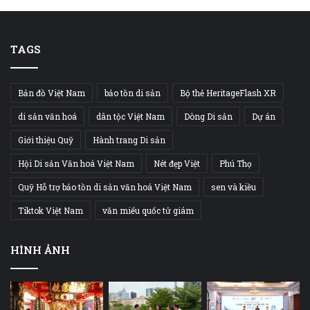
TAGS
Bản đồ Việt Nam
bảo tồn di sản
Bộ thẻ HeritageFlash XR
di sản văn hoá
dân tộc Việt Nam
Dòng Di sản
Dự án
Giới thiệu Quỹ
Hành trang Di sản
Hội Di sản Văn hoá Việt Nam
Nét đẹp Việt
Phú Thọ
Quỹ Hỗ trợ bảo tồn di sản văn hoá Việt Nam
sen và kiều
Tiktok Việt Nam
văn miếu quốc tử giám
HÌNH ẢNH