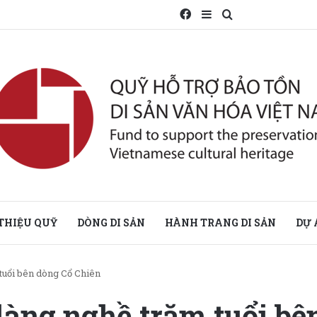
Facebook
Sidebar
Search for
 THIỆU QUỸ
DÒNG DI SẢN
HÀNH TRANG DI SẢN
DỰ 
 tuổi bên dòng Cổ Chiên
 làng nghề trăm tuổi bê