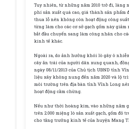
Tuy nhiên, từ những năm 2010 trở đi, làng 
phí sản xuất quá cao, giá thành sản phẩm đầ
thua lỗ nên không còn hoạt động công suất
từng làm cho các cơ sở gạch gốm này giảm 
bắt đầu chuyển sang làm công nhân cho các
kinh tế khác.
Ngoài ra, do ảnh hưởng khói lò gây ô nhiễ
cây ăn trái của người dân xung quanh, đồn
ngày 08/11/2013 của Chủ tịch UBND tỉnh Vĩ
liệu xây không nung đến năm 2020 và lộ tr
môi trường trên địa bàn tỉnh Vĩnh Long nê
hoạt động cầm chừng.
Nếu như thời hoàng kim, vào những năm gi
trên 2.000 miệng lò sản xuất gạch, gốm đỏ 
cho tăng trưởng kinh tế của huyện Mang Thí