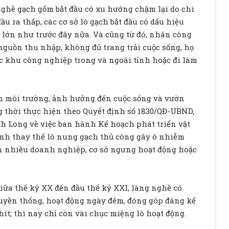
nghề gạch gốm bắt đầu có xu hướng chậm lại do chi
u ra thấp, các cơ sở lò gạch bắt đầu có dấu hiệu
 lớn như trước đây nữa. Và cũng từ đó, nhân công
nguồn thu nhập, không đủ trang trải cuộc sống, họ
 khu công nghiệp trong và ngoài tỉnh hoặc đi làm
m môi trường, ảnh hưởng đến cuộc sống và vườn
g thời thực hiện theo Quyết định số 1830/QĐ-UBND,
nh Long về việc ban hành Kế hoạch phát triển vật
ình thay thế lò nung gạch thủ công gây ô nhiễm
n nhiều doanh nghiệp, cơ sở ngưng hoạt động hoặc
ữa thế kỷ XX đến đầu thế kỷ XXI, làng nghề có
truyền thống, hoạt động ngày đêm, đóng góp đáng kể
t; thì nay chỉ còn vài chục miệng lò hoạt động.