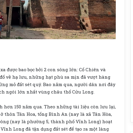
a được bao bọc bởi 2 con sông lớn: Cổ Chiên và
đổ về hạ lưu, những hạt phù sa mịn đã vượt hàng
ững mỏ đất sét quý. Bao năm qua, người dân nơi đây
ạch ngói lớn nhất vùng châu thổ Cửu Long.
hơn 150 năm qua. Theo những tài liệu còn lưu lại,
 ở thôn Tân Hoa, tổng Bình An (nay là xã Tân Hòa,
ng (nay là phường 5, thành phố Vĩnh Long) hoạt
 Vĩnh Long đã tận dụng đất sét để tạo ra một làng