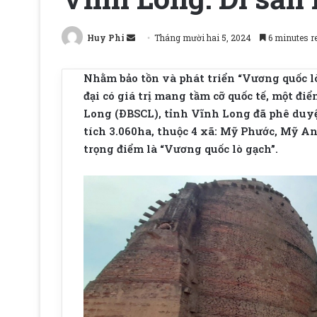
Send
Huy Phi
Tháng mười hai 5, 2024
6 minutes r
an
email
Nhằm bảo tồn và phát triển “Vương quốc l
đại có giá trị mang tầm cỡ quốc tế, một đi
Long (ÐBSCL), tỉnh Vĩnh Long đã phê duy
tích 3.060ha, thuộc 4 xã: Mỹ Phước, Mỹ A
trọng điểm là “Vương quốc lò gạch”.