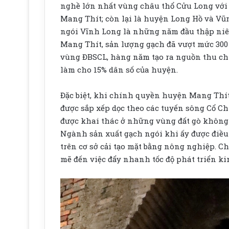
nghề lớn nhất vùng châu thổ Cửu Long với 
Mang Thít; còn lại là huyện Long Hồ và Vũ
ngói Vĩnh Long là những năm đầu thập niên 
Mang Thít, sản lượng gạch đã vượt mức 300
vùng ĐBSCL, hàng năm tạo ra nguồn thu chi
làm cho 15% dân số của huyện.
Đặc biệt, khi chính quyền huyện Mang Thít
được sắp xếp dọc theo các tuyến sông Cổ Ch
được khai thác ở những vùng đất gò không 
Ngành sản xuất gạch ngói khi ấy được điều
trên cơ sở cải tạo mặt bằng nông nghiệp. 
mẽ đến việc đẩy nhanh tốc độ phát triển k