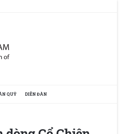
ÁN QUỸ
DIỄN ĐÀN
n dòng Cổ Chiên