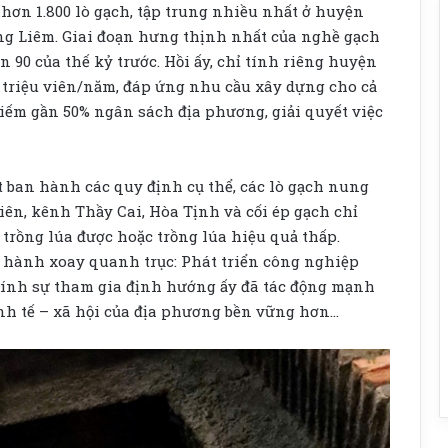
hơn 1.800 lò gạch, tập trung nhiều nhất ở huyện
ng Liêm. Giai đoạn hưng thịnh nhất của nghề gạch
90 của thế kỷ trước. Hồi ấy, chỉ tính riêng huyện
 triệu viên/năm, đáp ứng nhu cầu xây dựng cho cả
ếm gần 50% ngân sách địa phương, giải quyết việc
 ban hành các quy định cụ thể, các lò gạch nung
iên, kênh Thầy Cai, Hòa Tịnh và cối ép gạch chỉ
trồng lúa được hoặc trồng lúa hiệu quả thấp.
 hành xoay quanh trục: Phát triển công nghiệp
Chính sự tham gia định hướng ấy đã tác động mạnh
inh tế – xã hội của địa phương bền vững hơn…