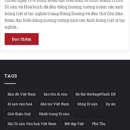
Chiều ngày 11-5-2026, Đoàn đại biểu Ban tổ chức Hành trình
Di sản và Hoà bình đã đến dâng hương, tưởng niệm các anh
hùng liệt sĩ tại nghĩa trang Hàng Dương và đền thờ Côn Đảo.
Đoàn đại biểu dâng hương tưởng nhớ các Anh hùng liệt sĩ tại
nghĩa…
Đọc thêm
TAGS
Bản đồ Việt Nam
bảo tồn di sản
Bộ thẻ HeritageFlash XR
di sản văn hoá
dân tộc Việt Nam
Dòng Di sản
Dự án
Giới thiệu Quỹ
Hành trang Di sản
Hội Di sản Văn hoá Việt Nam
Nét đẹp Việt
Phú Thọ