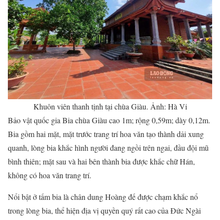
Khuôn viên thanh tịnh tại chùa Giàu. Ảnh: Hà Vi
Bảo vật quốc gia Bia chùa Giàu cao 1m; rộng 0,59m; dày 0,12m.
Bia gồm hai mặt, mặt trước trang trí hoa văn tạo thành dải xung
quanh, lòng bia khắc hình người đang ngồi trên ngai, đầu đội mũ
bình thiên; mặt sau và hai bên thành bia được khắc chữ Hán,
không có hoa văn trang trí.
Nổi bật ở tấm bia là chân dung Hoàng đế được chạm khắc nổ
trong lòng bia, thể hiện địa vị quyền quý rất cao của Đức Ngài