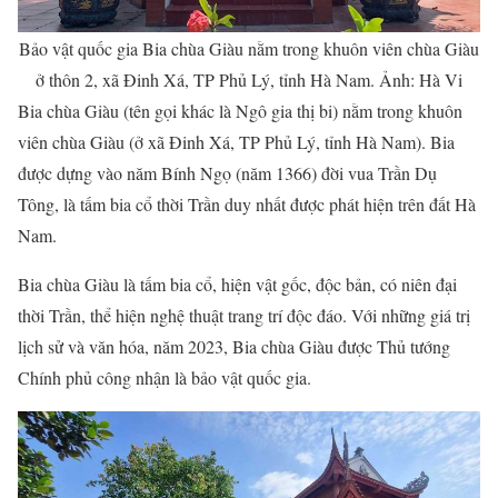
Bảo vật quốc gia Bia chùa Giàu nằm trong khuôn viên chùa Giàu
ở thôn 2, xã Đinh Xá, TP Phủ Lý, tỉnh Hà Nam. Ảnh: Hà Vi
Bia chùa Giàu (tên gọi khác là Ngô gia thị bi) nằm trong khuôn
viên chùa Giàu (ở xã Đinh Xá, TP Phủ Lý, tỉnh Hà Nam). Bia
được dựng vào năm Bính Ngọ (năm 1366) đời vua Trần Dụ
Tông, là tấm bia cổ thời Trần duy nhất được phát hiện trên đất Hà
Nam.
Bia chùa Giàu là tấm bia cổ, hiện vật gốc, độc bản, có niên đại
thời Trần, thể hiện nghệ thuật trang trí độc đáo. Với những giá trị
lịch sử và văn hóa, năm 2023, Bia chùa Giàu được Thủ tướng
Chính phủ công nhận là bảo vật quốc gia.